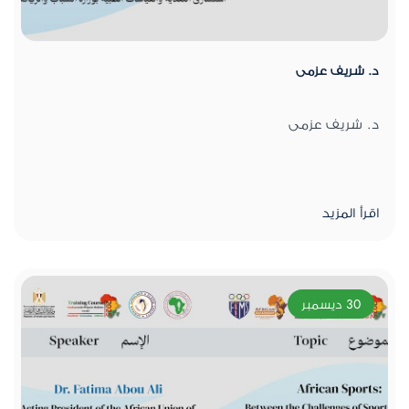
د. شريف عزمى
د. شريف عزمى
اقرأ المزيد
30 ديسمبر